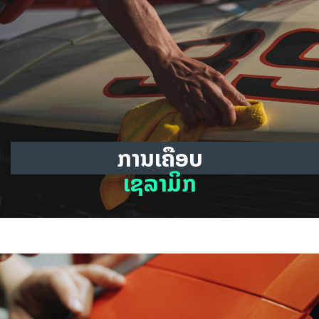
ການເຄືອບ
ເຊລາມິກ