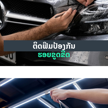
ຕິດຟິມປ້ອງກັນ
ຮອຍຂູດຂີດ