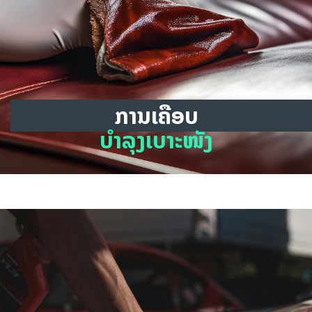
ການເຄືອບ
ບຳລຸງເບາະໜັງ