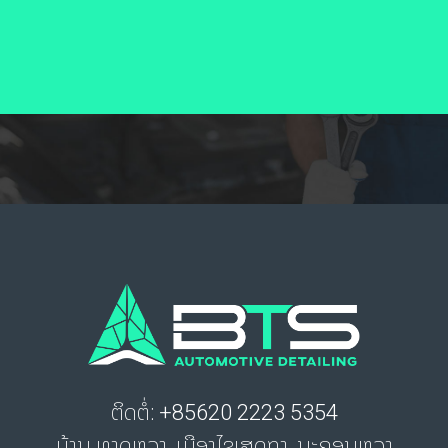
ຕິດຕໍ່: +85620 2223 5354
ບ້ານ ທາດຫຼວງ, ເມືອງໄຊເສດຖາ, ນະຄອນຫຼວງ