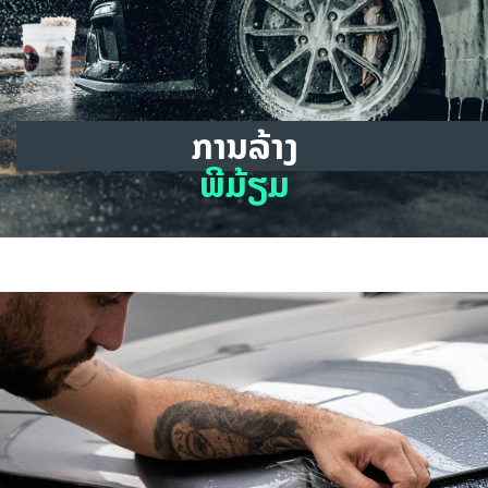
ການລ້າງ
ພີມ້ຽມ