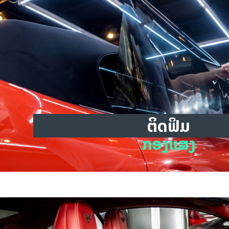
ຕິດຟິມ
ກອງແສງ