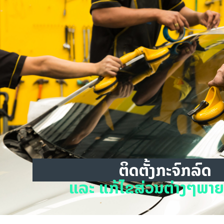
ຕິດຕັ້ງກະຈົກລົດ
ແລະ ແກ້ໄຂສ່ວນຕ່າງໆພາ