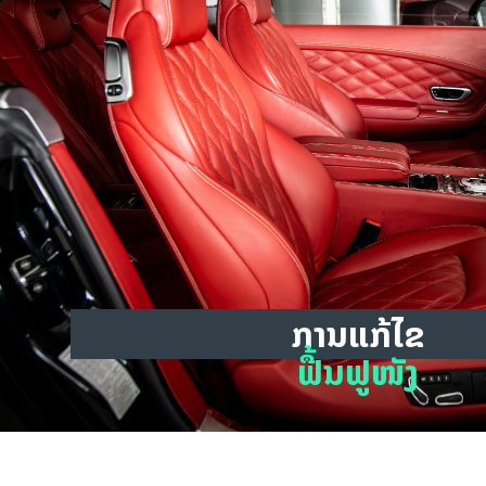
ການແກ້ໄຂ
ຟື້ນຟູໜັງ