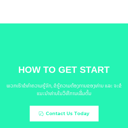
HOW TO GET START
ພວກເຮົາຂໍທຳຄວາມຮູ້ຈັກ, ຂໍຮູ້ຄວາມຕ້ອງການຂອງທ່ານ ແລະ ຈະຂໍ
ແນະນຳທ່ານໃນວິທີການເລີ່ມຕົ້ນ
Contact Us Today