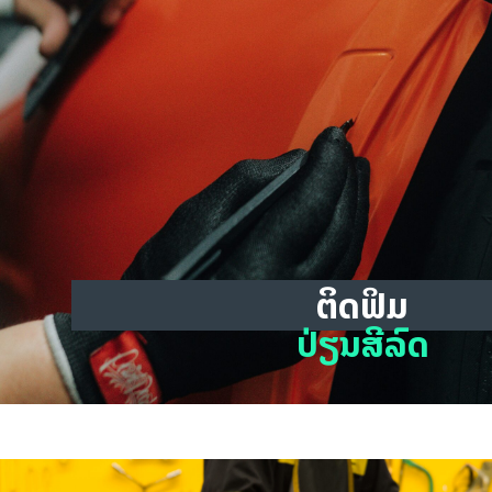
ຕິດຟິມ
ປ່ຽນສີລົດ