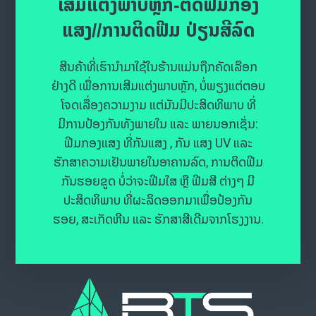
ເສີມແຕ່ງພາບຫຼັກ-ຕິດຟີມກອງ
ແສງ//ການຕິດຟີມ ປ່ຽນສີລົດ
ສີນຄ້າທີ່ເຮົານຳມາໃຊ້ໃນຮ້ານແມ່ນຖືກຄັດເລືອກ
ຢ່າງດີ ເພື່ອການເສີມແຕ່ງພາບຫຼັກ, ບໍ່ພຽງແຕ່ຕອບ
ໂຈດເລື່ອງຄວາມງາມ ແຕ່ມັນມີປະສິດທິພາບ ທີ່
ມີການປ້ອງກັນທັງພາຍໃນ ແລະ ພາຍນອກເຊັ່ນ:
ຟີມກອງແສງ ທີ່ກັນແສງ , ກັນ ແສງ UV ແລະ
ຮັກສາຄວາມເຢັນພາຍໃນອາຄານລົດ, ການຕິດຟີມ
ກັນຮອຍຂູດ ບໍ່ວ່າຈະຟີມໃສ ຫຼື ຟີມສີ ຕ່າງໆ ມີ
ປະສິດທິພາບ ທີ່ຜະລິດອອກມາເພື່ອປ້ອງກັນ
ຮອຍ, ສະເກັດຫີນ ແລະ ຮັກສາສີເດີມຈາກໂຮງງານ.