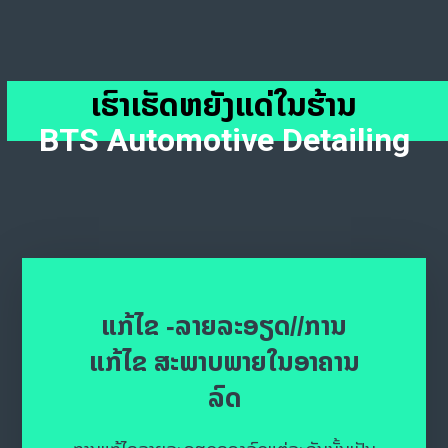
ເຮົາເຮັດຫຍັງແດ່ໃນຮ້ານ
BTS Automotive Detailing
ແກ້ໄຂ -ລາຍລະອຽດ//ການ
ແກ້ໄຂ ສະພາບພາຍໃນອາຄານ
ລົດ