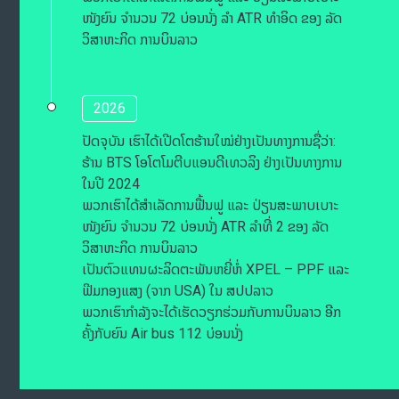
ໜັງຍົນ ຈຳນວນ 72 ບ່ອນນັ່ງ ລຳ ATR ທຳອິດ ຂອງ ລັດ
ວິສາຫະກິດ ການບິນລາວ
2026
ປັດຈຸບັນ ເຮົາໄດ້ເປີດໂຕຮ້ານໃໝ່ຢ່າງເປັນທາງການຊື່ວ່າ:
ຮ້ານ BTS ໂອໂຕໂມຕີບແອນດີເທວລິງ ຢ່າງເປັນທາງການ
ໃນປີ 2024
ພວກເຮົາໄດ້ສຳເລັດການຟື້ນຟູ ແລະ ປ່ຽນສະພາບເບາະ
ໜັງຍົນ ຈຳນວນ 72 ບ່ອນນັ່ງ ATR ລຳທີ່ 2 ຂອງ ລັດ
ວິສາຫະກິດ ການບິນລາວ
ເປັນຕົວແທນຜະລິດຕະພັນຫຍີ່ຫໍ່ XPEL – PPF ແລະ
ຟີມກອງແສງ (ຈາກ USA) ໃນ ສປປລາວ
ພວກເຮົາກຳລັງຈະໄດ້ເຮັດວຽກຮ່ວມກັບການບິນລາວ ອີກ
ຄັ້ງກັບຍົນ Air bus 112 ບ່ອນນັ່ງ