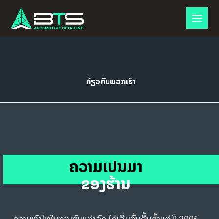
ກ່ຽວກັບພວກເຮົາ
ຄວາມເປັນມາ
ຂອງຮ້ານ
ຄວາມຫຼົງໄຫຼໃນການຕົບແຕ່ງລົດ ໄດ້ເລີ່ມຕົ້ນຂື້ນຕັ້ງແຕ່ ປີ 2006