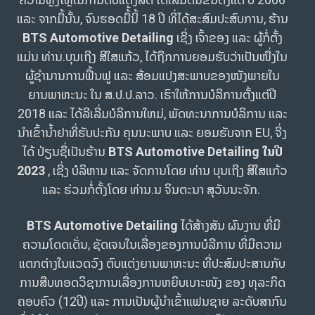
ແລະ ຈາກມື້ນັ້ນ, ຈົນຮອດມື້້ນີ້ 18 ປີ ທີ່ໄດ້ສະສົມປະສົບການ, ຮ້ານ
BTS Automotive Detailing
ເຊີ່ງ ເຈົ້າຂອງ ແລະ ຜູ້ກໍ່ຕັ້ງ
ແມ່ນ ທ່ານ.ບຸນເຖີງ ສີໃສແກ້ວ, ໄດ້ຖືກການຍອມຮັບວ່າເປັນໜື່ງໃນ
ຜູ້ຊຳນານການຟື້ນຟູ ແລະ ສ້ອມແປງສະພາບຂອງໜັງພາຍໃນ
ຍານພາຫະນະ ໃນ ສ.ປ.ປ.ລາວ. ເຮົາໃຫ້ການບໍລິການຕັ້ງແຕ່ປີ
2018 ແລະ ໄດ້ລີເລີ່ມບໍລິການໃຫມ່, ພັດທະນາການບໍລິການ ແລະ
ນຳເຂົ້ານ້ຳຢາທີ່ຮັບປະກັນ ຄຸນນະພາບ ແລະ ຍອມຮັບຈາກ EU, ຈີ່ງ
ໄດ້ ປ່ຽນຊື່ເປັນຮ້ານ
BTS Automotive Detailing
ໃນປີ
2023
, ເຊີ່ງ ບໍລິຫານ ແລະ ຈັດການໂດຍ ທ່ານ ບຸນເຖີງ ສີໃສແກ້ວ
ແລະ ຮ່ວມກໍ່ຕັ້ງໂດຍ ທ່ານ.ນ ຈິນຕະນາ ສຸວັນນະຈັກ.
BTS Automotive Detailing
ໄດ້ສ້າງສັນ ຜົນງານ ທີ່ມີ
ຄວາມໂດດເດັ່ນ, ຊັດເຈນໃນເລື່ອງຂອງການບໍລີການ ທີ່ມີຄວາມ
ແຕກຕ່າງໃນແວດວົງ ຕົບແຕ່ງຍານພາຫະນະ ທີ່ປະສົມປະສານກັບ
ການສືບທອດວິຊາການເລື່ອງການຫຍິບເບາະໜັງ ຂອງ ທຸລະກິດ
ຄອບຄົວ (12ປີ) ແລະ ການເປັນຜູ້ນຳເຂົ້າແຟນຊາຍ ລະດັບສາກົນ