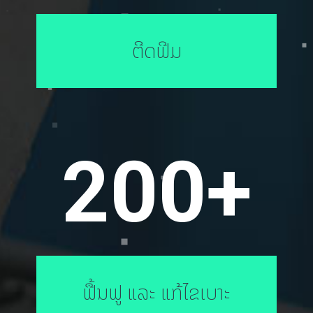
ຕີດຟີມ
200
+
ຟື້ນຟູ ແລະ ແກ້ໄຂເບາະ