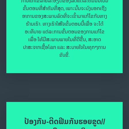
ການແກ້ໄຂລາຍລະອຽດຂອງລົດແຕ່ລະຄັນນັ້ນເປັນ
ຂັ້ນຕອນທີ່ສຳຄັນທີ່ສຸດ, ເພາະນັ້ນຈະບົງບອກເຖີງ
ອາການຂອງສະພາບລົດທີ່ຈະເຂົ້າມາແກ້ໄຂກັບທາງ
ຮ້ານເຮົາ. ທາງເຮົາໃສ່ໃຈຂັ້ນຕອນນີ້ເພື່ອ ຈະໄດ້
ອະທິບາຍ ແຕ່ລະການຂັ້ນຕອນຂອງການແກ້ໄຂ
ເພື່ອ ໃຫ້ມີສະພາບພາຍໃນທີ່ດີຂື້ນ, ສະອາດ
ປາສະຈາກເຊື້ອໂລກ ແລະ ສະບາຍໃຈໃນທຸກໆການ
ຂັບຂີ່.
ປ້ອງກັນ-ຕີດຟີມກັນຮອຍຂູດ//