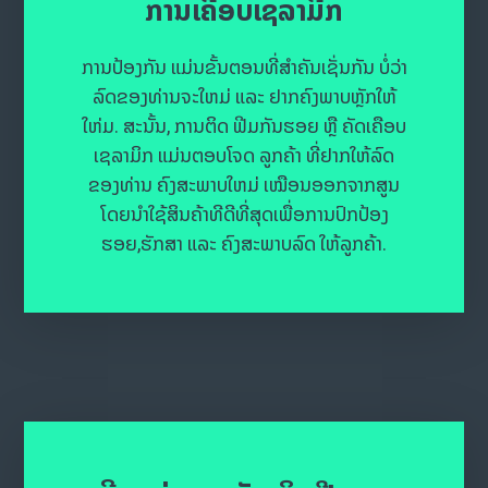
ການເຄືອບເຊລາມີກ
ການປ້ອງກັນ ແມ່ນຂັ້ນຕອນທີ່ສຳຄັນເຊັ່ນກັນ ບໍ່ວ່າ
ລົດຂອງທ່ານຈະໃຫມ່ ແລະ ຢາກຄົງພາບຫຼັກໃຫ້
ໃຫ່ມ. ສະນັ້ນ, ການຕິດ ຟີມກັນຮອຍ ຫຼື ຄັດເຄືອບ
ເຊລາມິກ ແມ່ນຕອບໂຈດ ລູກຄ້າ ທີ່ຢາກໃຫ້ລົດ
ຂອງທ່ານ ຄົງສະພາບໃຫມ່ ເໝືອນອອກຈາກສູນ
ໂດຍນຳໃຊ້ສິນຄ້າທີດີທີ່ສຸດເພື່ອການປົກປ້ອງ
ຮອຍ,ຮັກສາ ແລະ ຄົງສະພາບລົດ ໃຫ້ລູກຄ້າ.