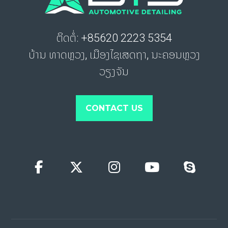
ຕິດຕໍ່: +85620 2223 5354
ບ້ານ ທາດຫຼວງ, ເມືອງໄຊເສດຖາ, ນະຄອນຫຼວງ
ວຽງຈັນ
CONTACT US