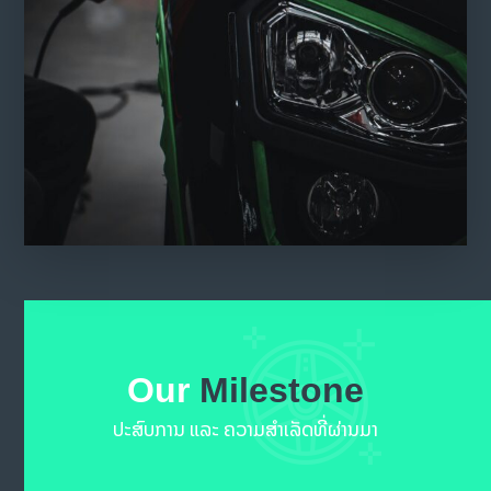
Our
Milestone
ປະສົບການ ແລະ ຄວາມສຳເລັດທີ່ຜ່ານມາ