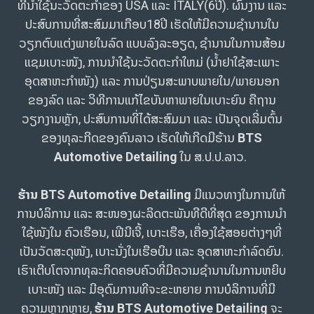
ທີ່ນຳໃຊ້ນະວັດຕະກຳຂອງ USA ແລະ ITALY(6ປີ). ຜົນງານ ແລະ
ປະສົບການທີ່ສະສົມມາເກືອບ18ປີ ເຮັດໃຫ້ມີຄວາມຊຳນານໃນ
ວຽກຕົບແຕ່ງພາຍໃນລົດ ແບບລົງລະອຽດ, ຊຳນານໃນການສ້ອມ
ແຊມເບາະໜັງ, ການນຳໃຊ້ນະວັດຕະກຳໃຫມ່ (ນ້ຳຢາໃຊ້ສະເພາະ
ອຸດສາຫະກຳໜັງ) ແລະ ການປ່ຽນສະພາບພາຍໃນ/ພາຍນອກ
ຂອງລົດ ແລະ ວິທີການແກ້ໄຂບັນຫາພາຍໃນເບາະຍົນ ຄືຖານ
ວຽກງານຫຼັກ, ປະສົບການທີ່ໄດ້ສະສົມມາ ແລະ ເປັນຈຸດເລີ່ມຕົ້ນ
ຂອງທຸລະກີດຂອງຄົນລາວ ເຮັດໃຫ້ເກີດມີຮ້ານ
BTS
Automotive Detailing
ໃນ ສ.ປ.ປ.ລາວ.
ຮ້ານ BTS Automotive Detailing
ມີແນວທາງໃນການໃຫ້
ການບໍລິການ ແລະ ສະໜອງຜະລິດຕະພັນທີດີທີ່ສຸດ ຂອງການນຳ
ໃຊ້ໜັງໃນ ຄົວເຮືອນ, ເຟີນີເຈີ້, ເບາະເຮືອ, ເຄື່ອງໃຊ້ສອຍຕ່າງໆທີ່
ເປັນວັດສະດຸໜັງ, ເບາະນັ່ງໃນເຮືອບິນ ແລະ ອຸດສາຫະກຳລົດຍົນ.
ເຮົາເຕີບໂຕຈາກທຸລະກິດຄອບຄົວທີ່ມີຄວາມຊຳນານໃນການຫຍິບ
ເບາະໜັງ ແລະ ມີອຸດົມການທີຈະຂະຫຍາຍ ການບໍລິການທີ່ມີ
ຄວາມຫຼາກຫຼາຍ,
ຮ້ານ
BTS Automotive Detailing
ຈະ