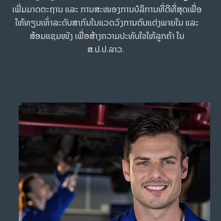
ເພີ່ມມາດຕະຖານ ແລະ ການສະໜອງການບໍລິການທີ່ດີທີ່ສຸດເພື່ອ
ໃຫ້ທຽບເທົ່າລະດັບສາກົນໃນແວດວົງການຕົບແຕ່ງພາຍໃນ ແລະ
ສ້ອມແຊມໜັງ ເພື່ອສ້າງຄວາມປະທັບໃຈໃຫ້ລູກຄ້າ ໃນ
ສ.ປ.ປ.ລາວ.