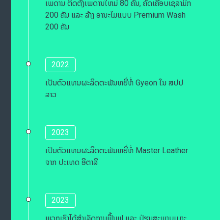
ເພດານ ຕິດຕັ້ງເພດານໃຫມ່ 80 ຄັນ, ຄັດເຄືອບເຊລາມິກ
200 ຄັນ ແລະ ລ້າງ ອານະໄມແບບ Premium Wash
200 ຄັນ
2022
ເປັນຕົວແທນຜະລິດຕະພັນຫຍີ່ຫໍ່ Gyeon ໃນ ສປປ
ລາວ
2023
ເປັນຕົວແທນຜະລິດຕະພັນຫຍີ່ຫໍ່ Master Leather
ຈາກ ປະເທດ ອີຕາລີ
2023
ພວກເຮົາໄດ້ສຳເລັດການຟື້ນຟູ ແລະ ປ່ຽນສະພາບເບາະ