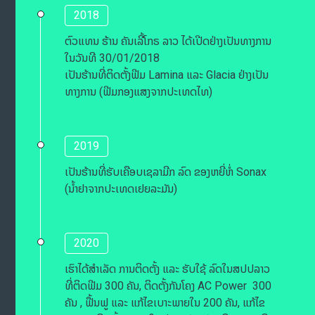
2018
ຕົວແທນ ຮ້ານ ຄັນເລີ້ໂກຣ ລາວ ໄດ້ເປີດຢ່າງເປັນທາງການ
ໃນວັນທີ 30/01/2018
ເປັນຮ້ານທີ່ຕິດຕັ້ງຟີມ Lamina ແລະ Glacia ຢ່າງເປັນ
ທາງການ (ຟີມກອງແສງຈາກປະເທດໄທ)
2019
ເປັນຮ້ານທີ່ຮັບເຄືອບເຊລາມີກ ລົດ ຂອງຫຍີ່ຫໍ່ Sonax
(ນ້ຳຢາຈາກປະເທດເຢຍລະມັນ)
2020
ເຮົາໄດ້ສຳເລັດ ການຕິດຕັ້ງ ແລະ ຮັບໃຊ້ ລົດໃນສປປລາວ
ທີ່ຕິດຟີມ 300 ຄັນ, ຕິດຕັ້ງກັນໂຄງ AC Power 300
ຄັນ , ຟື້ນຟູ ແລະ ແກ້ໄຂເບາະພາຍໃນ 200 ຄັນ, ແກ້ໄຂ