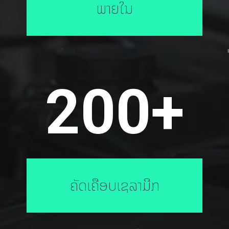
ພາຍໃນ
200
+
ຄັດເຄືອບເຊລາມີກ